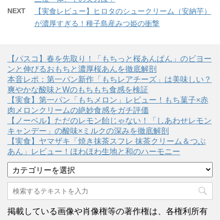
NEXT
【実食レビュー】ヒロタのシュークリーム（安納芋）
が濃厚すぎる！種子島産みつ姫の衝撃
【パスコ】春を先取り！「もちっと桜あんぱん」のビヨー
ンと伸びるおもちと濃厚桜あんを徹底解剖
本音レポ：第一パン新作「もちレアチーズ」は美味しい？
爽やかな酸味とWのもちもち食感を検証
【実食】第一パン「もちメロン」レビュー！もち菓子×赤
肉メロンクリームの絶妙食感をガチ評価
【ノーベル】ただのレモン飴じゃない！「しあわせレモン
キャンデー」の酸味×ミルクの深みを徹底解剖
【実食】ヤマザキ「焼き抹茶スフレ 抹茶クリーム＆つぶ
あん」レビュー！ほわほわ生地と和のハーモニー
カ
テ
ゴ
リ
ー
掲載している画像や肖像権等の著作権は、各権利所有