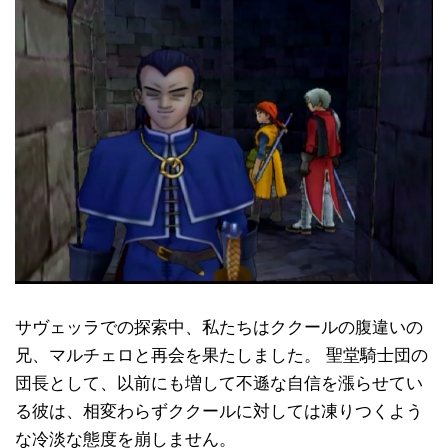
サヴェッラでの探索中、私たちはククールの腹違いの
兄、マルチェロと再会を果たしました。 聖堂騎士団の
団長として、以前にも増して不遜な自信を漲らせてい
る彼は、相変わらずククールに対しては凍りつくよう
な冷淡な態度を崩しません。