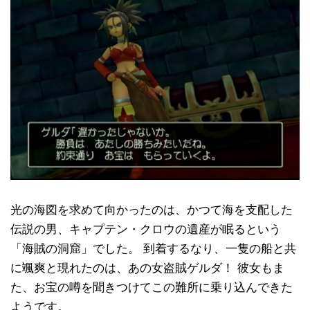
光の海図を求めて向かったのは、かつて海を支配した
伝説の男、キャプテン・クロウの遺産が眠るという
「海賊の洞窟」でした。 到着するなり、一隻の船と共
に颯爽と現れたのは、あの女盗賊ゲルダ！ 彼女もま
た、お宝の噂を聞きつけてこの難所に乗り込んできた
ようです。