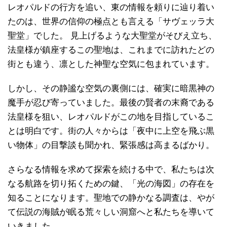
レオパルドの行方を追い、東の情報を頼りに辿り着い
たのは、世界の信仰の極点とも言える「サヴェッラ大
聖堂」でした。 見上げるような大聖堂がそびえ立ち、
法皇様が鎮座するこの聖地は、これまでに訪れたどの
街とも違う、凛とした神聖な空気に包まれています。
しかし、その静謐な空気の裏側には、確実に暗黒神の
魔手が忍び寄っていました。最後の賢者の末裔である
法皇様を狙い、レオパルドがこの地を目指しているこ
とは明白です。街の人々からは「夜中に上空を飛ぶ黒
い物体」の目撃談も聞かれ、緊張感は高まるばかり。
さらなる情報を求めて探索を続ける中で、私たちは次
なる航路を切り拓くための鍵、「光の海図」の存在を
知ることになります。聖地での静かなる調査は、やが
て伝説の海賊が眠る荒々しい洞窟へと私たちを導いて
いきました。