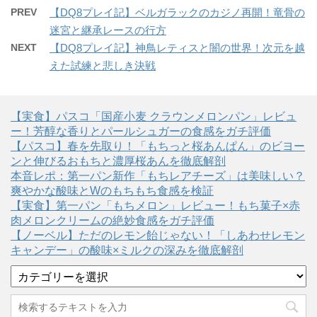
PREV
【DQ8プレイ記】ベルガラックのカジノ再開！竜骨の
迷宮と継承レースの行方
NEXT
【DQ8プレイ記】神鳥レティスと闇の世界！次元を越
えた試練と悲しき決戦
【実食】パスコ「国産小麦 クラウンメロンパン」レビュ
ー！芳醇な香りとパールシュガーの食感をガチ評価
【パスコ】春を先取り！「もちっと桜あんぱん」のビヨー
ンと伸びるおもちと濃厚桜あんを徹底解剖
本音レポ：第一パン新作「もちレアチーズ」は美味しい？
爽やかな酸味とWのもちもち食感を検証
【実食】第一パン「もちメロン」レビュー！もち菓子×赤
肉メロンクリームの絶妙食感をガチ評価
【ノーベル】ただのレモン飴じゃない！「しあわせレモン
キャンデー」の酸味×ミルクの深みを徹底解剖
カ
テ
ゴ
リ