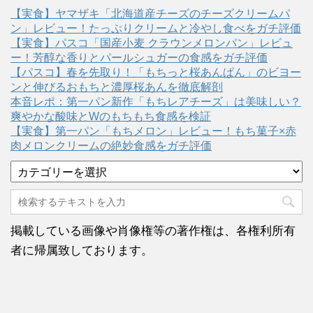
【実食】ヤマザキ「北海道産チーズのチーズクリームパ
ン」レビュー！たっぷりクリームと冷やし食べをガチ評価
【実食】パスコ「国産小麦 クラウンメロンパン」レビュ
ー！芳醇な香りとパールシュガーの食感をガチ評価
【パスコ】春を先取り！「もちっと桜あんぱん」のビヨー
ンと伸びるおもちと濃厚桜あんを徹底解剖
本音レポ：第一パン新作「もちレアチーズ」は美味しい？
爽やかな酸味とWのもちもち食感を検証
【実食】第一パン「もちメロン」レビュー！もち菓子×赤
肉メロンクリームの絶妙食感をガチ評価
カ
テ
ゴ
リ
ー
掲載している画像や肖像権等の著作権は、各権利所有
者に帰属致しております。