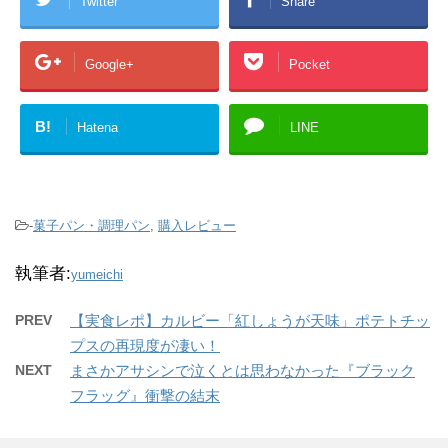
Twitter
Share
Google+
Pocket
B!
Hatena
LINE
-
菓子パン・調理パン
,
購入レビュー
執筆者:
yumeichi
PREV
【実食レポ】カルビー「紅しょうが天味」ポテトチッ
プスの再現度が凄い！
NEXT
まさかアサシンで泣くとは思わなかった『ブラック
フラッグ』衝撃の結末