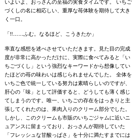
いよいよ、おっさんの至福の実食タイムです。 いちご
づくしの名に相応しい、重厚な苺体験を期待して大き
く一口。
「!!……ふむ。なるほど、こうきたか」
率直な感想を述べさせていただきます。見た目の完成
度が非常に高かっただけに、実際に食べてみると「い
ちごづくし」という強烈なキーワードから想像してい
たほどの苺の味わいは感じられませんでした。 全体を
いちご色で統一している努力は素晴らしいのですが、
肝心の「味」として評価すると、どうしても薄く感じ
てしまうのです。唯一、いちごの存在をはっきりと主
張してくれたのは、果肉入りのクリーム部分でした。
しかし、このクリームも市販のいちごジャムに近いニ
ュアンスに留まっており、おっさんが期待していた
「フレッシュな甘酸っぱさ」を十分に満たすまでには