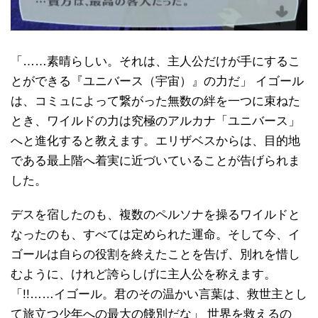
「……素晴らしい。それは、主人公だけが手にするこ
とができる『ユニバース（宇宙）』の力だ」 イゴール
は、コミュによって繋がった無数の絆を一つに束ねた
とき、ワイルドの力は究極のアルカナ「ユニバース」
へと進化すると教えます。エリザベスからは、目的地
である最上階へ着実に近づいていることが告げられま
した。
デスを宿したのも、複数のペルソナを操るワイルドと
なったのも、すべては定められた運命。そして今、イ
ゴールは自らの役割を終えたことを告げ、別れを惜し
むように、けれど誇らしげに主人公を称えます。
「!!……イゴール。君のその温かい言葉は、救世主とし
て旅立つ少年への最大の餞別だな」 世界を救えるの