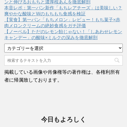
ンと伸びるおもちと濃厚桜あんを徹底解剖
本音レポ：第一パン新作「もちレアチーズ」は美味しい？
爽やかな酸味とWのもちもち食感を検証
【実食】第一パン「もちメロン」レビュー！もち菓子×赤
肉メロンクリームの絶妙食感をガチ評価
【ノーベル】ただのレモン飴じゃない！「しあわせレモン
キャンデー」の酸味×ミルクの深みを徹底解剖
カ
テ
ゴ
リ
ー
掲載している画像や肖像権等の著作権は、各権利所有
者に帰属致しております。
今日もよろしく