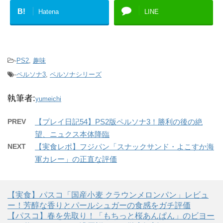
B!
Hatena
LINE
-
PS2
,
趣味
-
ペルソナ3
,
ペルソナシリーズ
執筆者:
yumeichi
PREV
【プレイ日記54】PS2版ペルソナ3！勝利の後の絶
望、ニュクス本体降臨
NEXT
【実食レポ】フジパン「スナックサンド・よこすか海
軍カレー」の正直な評価
【実食】パスコ「国産小麦 クラウンメロンパン」レビュ
ー！芳醇な香りとパールシュガーの食感をガチ評価
【パスコ】春を先取り！「もちっと桜あんぱん」のビヨー