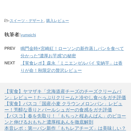
-
スイーツ・デザート
,
購入レビュー
執筆者:
yumeichi
PREV
鳴門金時×宮崎紅！ローソンの新作蒸しパンを食べて
分かった“濃厚お芋感”の秘密
NEXT
【実食レポ】森永「ミニエンゼルパイ 安納芋」は香
りが命！秋限定の贅沢レビュー
【実食】ヤマザキ「北海道産チーズのチーズクリームパ
ン」レビュー！たっぷりクリームと冷やし食べをガチ評価
【実食】パスコ「国産小麦 クラウンメロンパン」レビュ
ー！芳醇な香りとパールシュガーの食感をガチ評価
【パスコ】春を先取り！「もちっと桜あんぱん」のビヨー
ンと伸びるおもちと濃厚桜あんを徹底解剖
本音レポ：第一パン新作「もちレアチーズ」は美味しい？