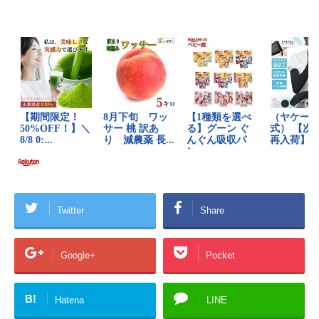
Twitter
Share
Google+
Pocket
B!
Hatena
LINE