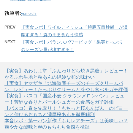
執筆者:
yumeichi
PREV
【実食レポ】ワイルディッシュ「焼豚五目炒飯」が濃
厚すぎる！袋のまま食らう快感
NEXT
【実食レポ】バランスパワービッグ「果実たっぷり」
のレーズン量が凄すぎる！
【実食】あわしま堂「ふんわりどら焼き黒糖」レビュー！
かるふわ生地と粒あんの絶妙な和の味わい
【実食】ヤマザキ「北海道産チーズのチーズクリームパ
ン」レビュー！たっぷりクリームと冷やし食べをガチ評価
【実食】パスコ「国産小麦 クラウンメロンパン」レビュ
ー！芳醇な香りとパールシュガーの食感をガチ評価
【パスコ】春を先取り！「もちっと桜あんぱん」のビヨー
ンと伸びるおもちと濃厚桜あんを徹底解剖
本音レポ：第一パン新作「もちレアチーズ」は美味しい？
爽やかな酸味とWのもちもち食感を検証