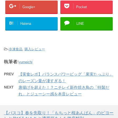
Google+
Pocket
B!
Hatena
LINE
-
冷凍食品
,
購入レビュー
執筆者:
yumeichi
PREV
【実食レポ】バランスパワービッグ「果実たっぷり」
のレーズン量が凄すぎる！
NEXT
唐揚げを超えた！？ニチレイ新作焼き鳥の「特製だ
れ」とジューシー感を本音レビュー
【パスコ】春を先取り！「もちっと桜あんぱん」のビヨー