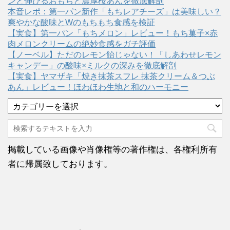
ンと伸びるおもちと濃厚桜あんを徹底解剖
本音レポ：第一パン新作「もちレアチーズ」は美味しい？
爽やかな酸味とWのもちもち食感を検証
【実食】第一パン「もちメロン」レビュー！もち菓子×赤
肉メロンクリームの絶妙食感をガチ評価
【ノーベル】ただのレモン飴じゃない！「しあわせレモン
キャンデー」の酸味×ミルクの深みを徹底解剖
【実食】ヤマザキ「焼き抹茶スフレ 抹茶クリーム＆つぶ
あん」レビュー！ほわほわ生地と和のハーモニー
カ
テ
ゴ
リ
ー
掲載している画像や肖像権等の著作権は、各権利所有
者に帰属致しております。