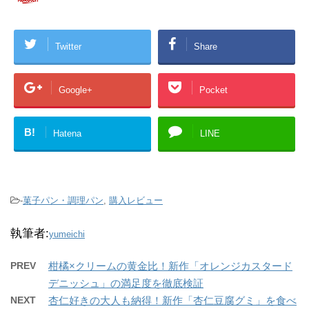
Twitter
Share
Google+
Pocket
B!
Hatena
LINE
-
菓子パン・調理パン
,
購入レビュー
執筆者:
yumeichi
PREV
柑橘×クリームの黄金比！新作「オレンジカスタード
デニッシュ」の満足度を徹底検証
NEXT
杏仁好きの大人も納得！新作「杏仁豆腐グミ」を食べ