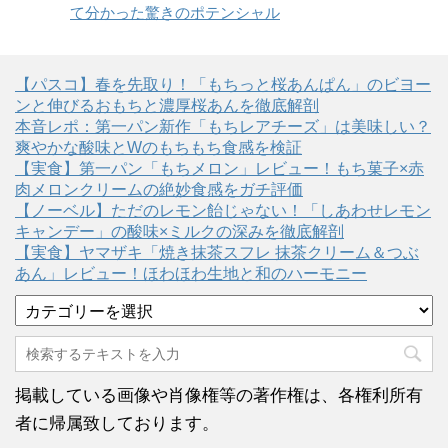
て分かった驚きのポテンシャル
【パスコ】春を先取り！「もちっと桜あんぱん」のビヨー
ンと伸びるおもちと濃厚桜あんを徹底解剖
本音レポ：第一パン新作「もちレアチーズ」は美味しい？
爽やかな酸味とWのもちもち食感を検証
【実食】第一パン「もちメロン」レビュー！もち菓子×赤
肉メロンクリームの絶妙食感をガチ評価
【ノーベル】ただのレモン飴じゃない！「しあわせレモン
キャンデー」の酸味×ミルクの深みを徹底解剖
【実食】ヤマザキ「焼き抹茶スフレ 抹茶クリーム＆つぶ
あん」レビュー！ほわほわ生地と和のハーモニー
カ
テ
ゴ
リ
ー
掲載している画像や肖像権等の著作権は、各権利所有
者に帰属致しております。