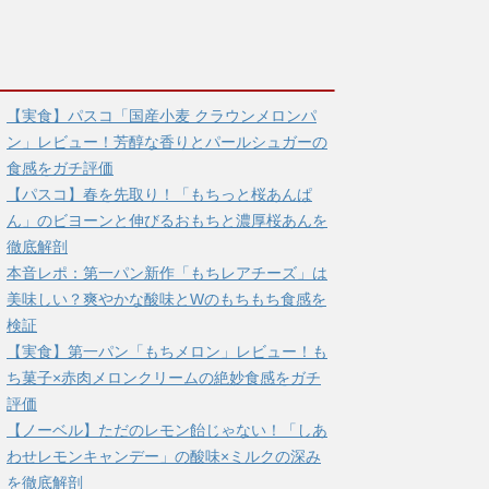
【実食】パスコ「国産小麦 クラウンメロンパ
ン」レビュー！芳醇な香りとパールシュガーの
食感をガチ評価
【パスコ】春を先取り！「もちっと桜あんぱ
ん」のビヨーンと伸びるおもちと濃厚桜あんを
徹底解剖
本音レポ：第一パン新作「もちレアチーズ」は
美味しい？爽やかな酸味とWのもちもち食感を
検証
【実食】第一パン「もちメロン」レビュー！も
ち菓子×赤肉メロンクリームの絶妙食感をガチ
評価
【ノーベル】ただのレモン飴じゃない！「しあ
わせレモンキャンデー」の酸味×ミルクの深み
を徹底解剖