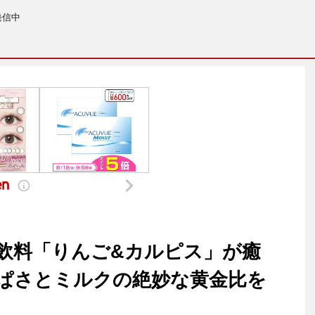
発信中
飲料「りんご&カルピス」が癒
ぱさとミルクの絶妙な黄金比を