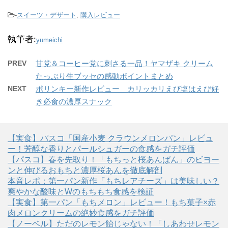
-
スイーツ・デザート
,
購入レビュー
執筆者:
yumeichi
PREV
甘党＆コーヒー党に刺さる一品！ヤマザキ クリーム
たっぷり生ブッセの感動ポイントまとめ
NEXT
ポリンキー新作レビュー カリッカリえび塩はえび好
き必食の濃厚スナック
【実食】パスコ「国産小麦 クラウンメロンパン」レビュ
ー！芳醇な香りとパールシュガーの食感をガチ評価
【パスコ】春を先取り！「もちっと桜あんぱん」のビヨー
ンと伸びるおもちと濃厚桜あんを徹底解剖
本音レポ：第一パン新作「もちレアチーズ」は美味しい？
爽やかな酸味とWのもちもち食感を検証
【実食】第一パン「もちメロン」レビュー！もち菓子×赤
肉メロンクリームの絶妙食感をガチ評価
【ノーベル】ただのレモン飴じゃない！「しあわせレモン