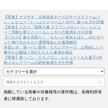
【実食】ヤマザキ「北海道産チーズのチーズクリームパ
ン」レビュー！たっぷりクリームと冷やし食べをガチ評価
【実食】パスコ「国産小麦 クラウンメロンパン」レビュ
ー！芳醇な香りとパールシュガーの食感をガチ評価
【パスコ】春を先取り！「もちっと桜あんぱん」のビヨー
ンと伸びるおもちと濃厚桜あんを徹底解剖
本音レポ：第一パン新作「もちレアチーズ」は美味しい？
爽やかな酸味とWのもちもち食感を検証
【実食】第一パン「もちメロン」レビュー！もち菓子×赤
肉メロンクリームの絶妙食感をガチ評価
カ
テ
ゴ
リ
ー
掲載している画像や肖像権等の著作権は、各権利所有
者に帰属致しております。