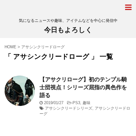
気になるニュースや趣味、アイテムなどを中心に発信中
今日もよろしく
HOME
>
アサシンクリードローグ
「 アサシンクリードローグ 」 一覧
【アサクリローグ】初のテンプル騎
士団視点！シリーズ屈指の異色作を
語る
2019/01/27
-
PS3
,
趣味
アサシンクリードシリーズ
,
アサシンクリードロ
ーグ