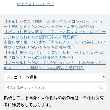
けトーストスプレッド
【実食】パスコ「国産小麦 クラウンメロンパン」レビュ
ー！芳醇な香りとパールシュガーの食感をガチ評価
【パスコ】春を先取り！「もちっと桜あんぱん」のビヨー
ンと伸びるおもちと濃厚桜あんを徹底解剖
本音レポ：第一パン新作「もちレアチーズ」は美味しい？
爽やかな酸味とWのもちもち食感を検証
【実食】第一パン「もちメロン」レビュー！もち菓子×赤
肉メロンクリームの絶妙食感をガチ評価
【ノーベル】ただのレモン飴じゃない！「しあわせレモン
キャンデー」の酸味×ミルクの深みを徹底解剖
カ
テ
ゴ
リ
ー
掲載している画像や肖像権等の著作権は、各権利所有
者に帰属致しております。