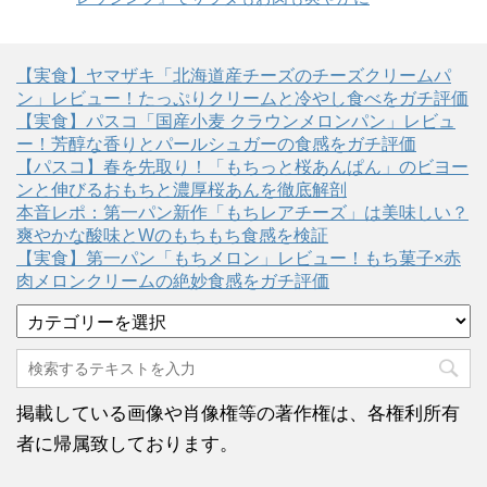
【実食】ヤマザキ「北海道産チーズのチーズクリームパ
ン」レビュー！たっぷりクリームと冷やし食べをガチ評価
【実食】パスコ「国産小麦 クラウンメロンパン」レビュ
ー！芳醇な香りとパールシュガーの食感をガチ評価
【パスコ】春を先取り！「もちっと桜あんぱん」のビヨー
ンと伸びるおもちと濃厚桜あんを徹底解剖
本音レポ：第一パン新作「もちレアチーズ」は美味しい？
爽やかな酸味とWのもちもち食感を検証
【実食】第一パン「もちメロン」レビュー！もち菓子×赤
肉メロンクリームの絶妙食感をガチ評価
カ
テ
ゴ
リ
ー
掲載している画像や肖像権等の著作権は、各権利所有
者に帰属致しております。