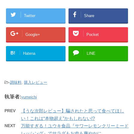
Twitter
Share
Google+
Pocket
B!
Hatena
LINE
-
調味料
,
購入レビュー
執筆者:
yumeichi
PREV
【うな次郎レビュー】騙されたと思って食べてほし
い！これは“本物超え”かもしれない!?
NEXT
万能すぎる！ユウキ食品『サワーレモンクリーミード
レッシング』でサラダもお肉も爽やかに