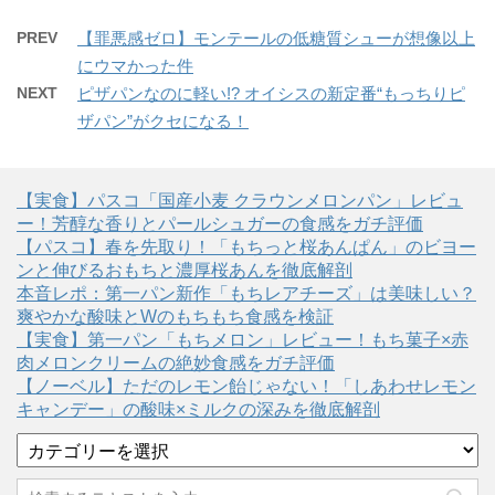
PREV
【罪悪感ゼロ】モンテールの低糖質シューが想像以上
にウマかった件
NEXT
ピザパンなのに軽い!? オイシスの新定番“もっちりピ
ザパン”がクセになる！
【実食】パスコ「国産小麦 クラウンメロンパン」レビュ
ー！芳醇な香りとパールシュガーの食感をガチ評価
【パスコ】春を先取り！「もちっと桜あんぱん」のビヨー
ンと伸びるおもちと濃厚桜あんを徹底解剖
本音レポ：第一パン新作「もちレアチーズ」は美味しい？
爽やかな酸味とWのもちもち食感を検証
【実食】第一パン「もちメロン」レビュー！もち菓子×赤
肉メロンクリームの絶妙食感をガチ評価
【ノーベル】ただのレモン飴じゃない！「しあわせレモン
キャンデー」の酸味×ミルクの深みを徹底解剖
カ
テ
ゴ