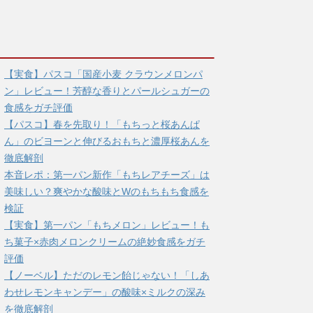
【実食】パスコ「国産小麦 クラウンメロンパ
ン」レビュー！芳醇な香りとパールシュガーの
食感をガチ評価
【パスコ】春を先取り！「もちっと桜あんぱ
ん」のビヨーンと伸びるおもちと濃厚桜あんを
徹底解剖
本音レポ：第一パン新作「もちレアチーズ」は
美味しい？爽やかな酸味とWのもちもち食感を
検証
【実食】第一パン「もちメロン」レビュー！も
ち菓子×赤肉メロンクリームの絶妙食感をガチ
評価
【ノーベル】ただのレモン飴じゃない！「しあ
わせレモンキャンデー」の酸味×ミルクの深み
を徹底解剖