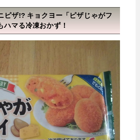
ピザ!? キョクヨー「ピザじゃがフ
もハマる冷凍おかず！