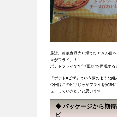
最近、冷凍食品売り場でひときわ目を
ゃがフライ」！
ポテトフライで“ピザ風味”を再現す
「ポテト×ピザ」という夢のような組
今回はこのピザじゃがフライを実際に
ューしていきたいと思います！
◆ パッケージから期
ビ