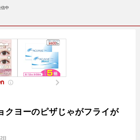
発信中
ョクヨーのピザじゃがフライが
月2日