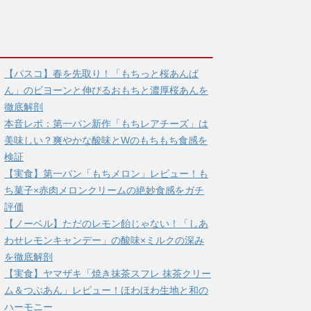
【パスコ】春を先取り！「もちっと桜あんぱ
ん」のビヨーンと伸びるおもちと濃厚桜あんを
徹底解剖
本音レポ：第一パン新作「もちレアチーズ」は
美味しい？爽やかな酸味とWのもちもち食感を
検証
【実食】第一パン「もちメロン」レビュー！も
ち菓子×赤肉メロンクリームの絶妙食感をガチ
評価
【ノーベル】ただのレモン飴じゃない！「しあ
わせレモンキャンデー」の酸味×ミルクの深み
を徹底解剖
【実食】ヤマザキ「焼き抹茶スフレ 抹茶クリー
ム＆つぶあん」レビュー！ほわほわ生地と和の
ハーモニー