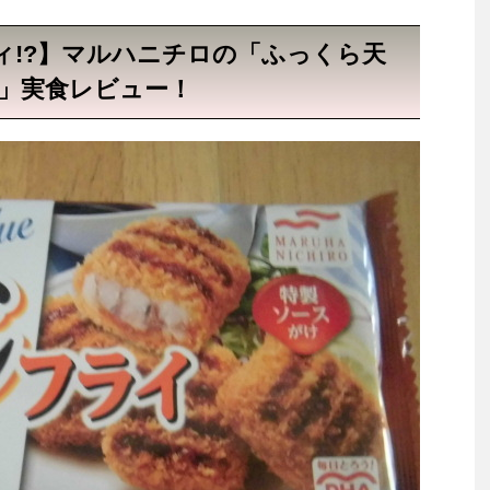
ィ!?】マルハニチロの「ふっくら天
イ」実食レビュー！