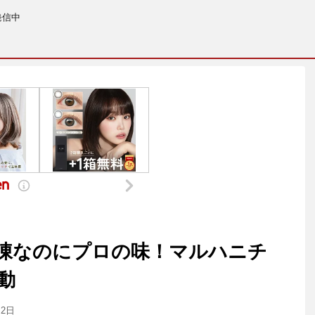
発信中
凍なのにプロの味！マルハニチ
動
月2日