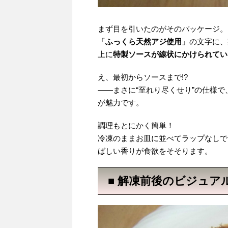
まず目を引いたのがそのパッケージ。
「
ふっくら天然アジ使用
」の文字に、
上に
特製ソースが線状にかけられてい
え、最初からソースまで!?
――まさに“至れり尽くせり”の仕様
が魅力です。
調理もとにかく簡単！
冷凍のままお皿に並べてラップなしで
ばしい香りが食欲をそそります。
■ 解凍前後のビジュア