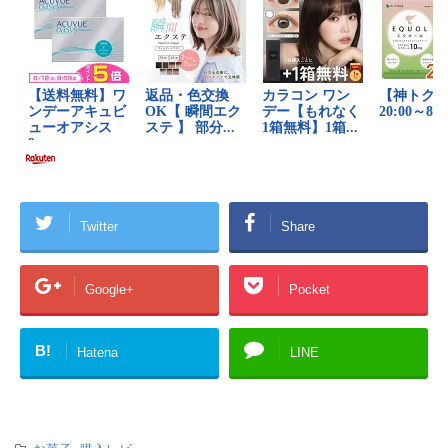
Twitter
Share
Google+
Pocket
B!
Hatena
LINE