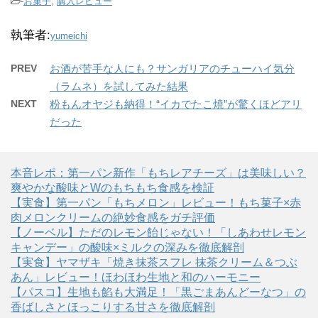
-
お菓子
,
購入レビュー
執筆者:
yumeichi
PREV
お酒が苦手な人にも？サンガリアのチューハイ気分
（ラムネ）を試してみた結果
NEXT
粉もんオヤジも納得！“イカでたこ焼”が驚くほどアリ
だった
本音レポ：第一パン新作「もちレアチーズ」は美味しい？
爽やかな酸味とWのもちもち食感を検証
【実食】第一パン「もちメロン」レビュー！もち菓子×赤
肉メロンクリームの絶妙食感をガチ評価
【ノーベル】ただのレモン飴じゃない！「しあわせレモン
キャンデー」の酸味×ミルクの深みを徹底解剖
【実食】ヤマザキ「焼き抹茶スフレ 抹茶クリーム＆つぶ
あん」レビュー！ほわほわ生地と和のハーモニー
【パスコ】生地も餡も大満足！「黒ごまあんどーなつ」の
香ばしさとほっこりする甘さを徹底解剖