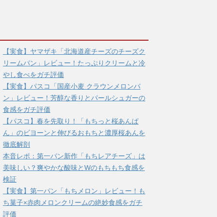
【実食】ヤマザキ「北海道産チーズのチーズク
リームパン」レビュー！たっぷりクリームと冷
やし食べをガチ評価
【実食】パスコ「国産小麦 クラウンメロンパ
ン」レビュー！芳醇な香りとパールシュガーの
食感をガチ評価
【パスコ】春を先取り！「もちっと桜あんぱ
ん」のビヨーンと伸びるおもちと濃厚桜あんを
徹底解剖
本音レポ：第一パン新作「もちレアチーズ」は
美味しい？爽やかな酸味とWのもちもち食感を
検証
【実食】第一パン「もちメロン」レビュー！も
ち菓子×赤肉メロンクリームの絶妙食感をガチ
評価