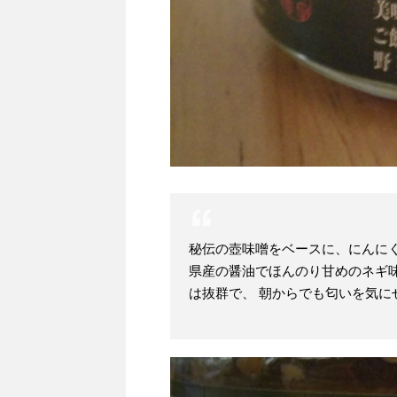
秘伝の壺味噌をベースに、にんに
県産の醤油でほんのり甘めのネギ
は抜群で、 朝からでも匂いを気に