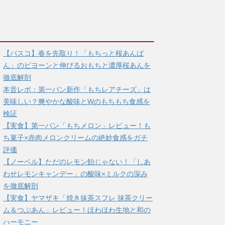
【パスコ】春を先取り！「もちっと桜あんぱ
ん」のビヨーンと伸びるおもちと濃厚桜あんを
徹底解剖
本音レポ：第一パン新作「もちレアチーズ」は
美味しい？爽やかな酸味とWのもちもち食感を
検証
【実食】第一パン「もちメロン」レビュー！も
ち菓子×赤肉メロンクリームの絶妙食感をガチ
評価
【ノーベル】ただのレモン飴じゃない！「しあ
わせレモンキャンデー」の酸味×ミルクの深み
を徹底解剖
【実食】ヤマザキ「焼き抹茶スフレ 抹茶クリー
ム＆つぶあん」レビュー！ほわほわ生地と和の
ハーモニー