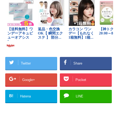
Twitter
Share
Google+
Pocket
B!
Hatena
LINE