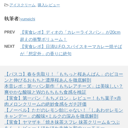
-
アイスクリーム
,
購入レビュー
執筆者:
yumeichi
PREV
【実食レポ】ディオの「カレーライスパン」が20cm
超えの衝撃ボリューム！
NEXT
【実食レポ】日清U.F.O.スパイスキーマカレー焼そば
が「想定外」の香りに絶句
【パスコ】春を先取り！「もちっと桜あんぱん」のビヨー
ンと伸びるおもちと濃厚桜あんを徹底解剖
本音レポ：第一パン新作「もちレアチーズ」は美味しい？
爽やかな酸味とWのもちもち食感を検証
【実食】第一パン「もちメロン」レビュー！もち菓子×赤
肉メロンクリームの絶妙食感をガチ評価
【ノーベル】ただのレモン飴じゃない！「しあわせレモン
キャンデー」の酸味×ミルクの深みを徹底解剖
【実食】ヤマザキ「焼き抹茶スフレ 抹茶クリーム＆つぶ