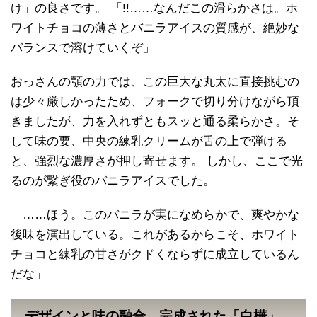
け」の良さです。 「!!……なんだこの滑らかさは。ホ
ワイトチョコの薄さとバニラアイスの質感が、絶妙な
バランスで溶けていくぞ」
おっさんの顎の力では、この巨大な丸太に直接挑むの
は少々厳しかったため、フォークで切り分けながら頂
きましたが、力を入れずともスッと通る柔らかさ。そ
して味の要、中央の練乳クリームが舌の上で弾ける
と、強烈な濃厚さが押し寄せます。 しかし、ここで光
るのが繋ぎ役のバニラアイスでした。
「……ほう。このバニラが実になめらかで、爽やかな
後味を演出している。これがあるからこそ、ホワイト
チョコと練乳の甘さがクドくならずに成立しているん
だな」
デザインと味の融合。完成された「白樺」