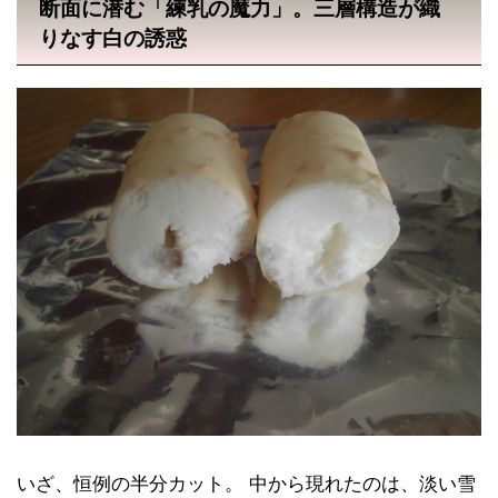
断面に潜む「練乳の魔力」。三層構造が織
りなす白の誘惑
いざ、恒例の半分カット。 中から現れたのは、淡い雪