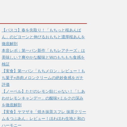
【パスコ】春を先取り！「もちっと桜あんぱ
ん」のビヨーンと伸びるおもちと濃厚桜あんを
徹底解剖
本音レポ：第一パン新作「もちレアチーズ」は
美味しい？爽やかな酸味とWのもちもち食感を
検証
【実食】第一パン「もちメロン」レビュー！も
ち菓子×赤肉メロンクリームの絶妙食感をガチ
評価
【ノーベル】ただのレモン飴じゃない！「しあ
わせレモンキャンデー」の酸味×ミルクの深み
を徹底解剖
【実食】ヤマザキ「焼き抹茶スフレ 抹茶クリー
ム＆つぶあん」レビュー！ほわほわ生地と和の
ハーモニー