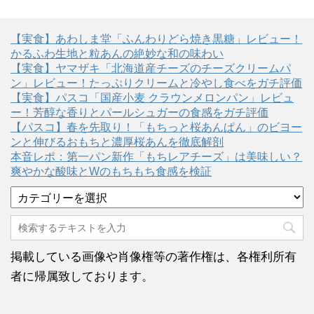
【実食】あわしま堂「ふんわりどら焼き黒糖」レビュー！
かるふわ生地と粒あんの絶妙な和の味わい
【実食】ヤマザキ「北海道産チーズのチーズクリームパ
ン」レビュー！たっぷりクリームと冷やし食べをガチ評価
【実食】パスコ「国産小麦 クラウンメロンパン」レビュ
ー！芳醇な香りとパールシュガーの食感をガチ評価
【パスコ】春を先取り！「もちっと桜あんぱん」のビヨー
ンと伸びるおもちと濃厚桜あんを徹底解剖
本音レポ：第一パン新作「もちレアチーズ」は美味しい？
爽やかな酸味とWのもちもち食感を検証
カ
テ
ゴ
リ
ー
掲載している画像や肖像権等の著作権は、各権利所有
者に帰属致しております。