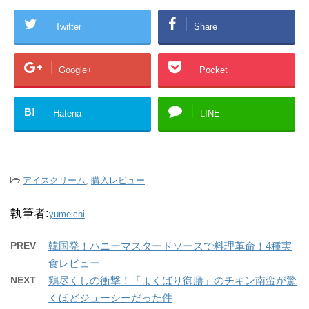
Twitter
Share
Google+
Pocket
B!
Hatena
LINE
-
アイスクリーム
,
購入レビュー
執筆者:
yumeichi
PREV
韓国発！ハニーマスタードソースで料理革命！4種実
食レビュー
NEXT
鶏尽くしの衝撃！「よくばり御膳」のチキン南蛮が驚
くほどジューシーだった件