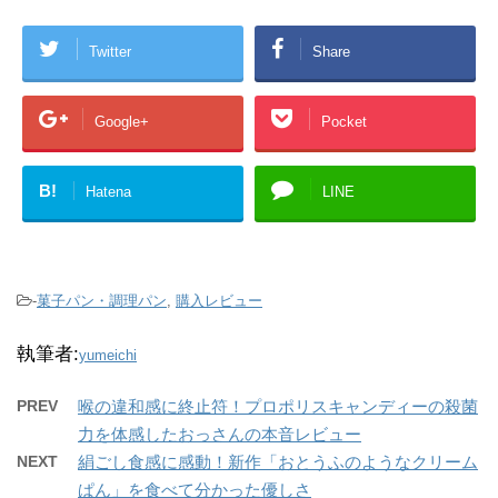
Twitter
Share
Google+
Pocket
B!
Hatena
LINE
-
菓子パン・調理パン
,
購入レビュー
執筆者:
yumeichi
PREV
喉の違和感に終止符！プロポリスキャンディーの殺菌
力を体感したおっさんの本音レビュー
NEXT
絹ごし食感に感動！新作「おとうふのようなクリーム
ぱん」を食べて分かった優しさ