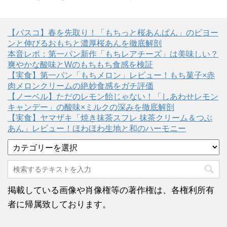
【パスコ】春を先取り！「もちっと桜あんぱん」のビヨー
ンと伸びるおもちと濃厚桜あんを徹底解剖
本音レポ：第一パン新作「もちレアチーズ」は美味しい？
爽やかな酸味とWのもちもち食感を検証
【実食】第一パン「もちメロン」レビュー！もち菓子×赤
肉メロンクリームの絶妙食感をガチ評価
【ノーベル】ただのレモン飴じゃない！「しあわせレモン
キャンデー」の酸味×ミルクの深みを徹底解剖
【実食】ヤマザキ「焼き抹茶スフレ 抹茶クリーム＆つぶ
あん」レビュー！ほわほわ生地と和のハーモニー
カ
テ
ゴ
リ
ー
掲載している画像や肖像権等の著作権は、各権利所有
者に帰属致しております。