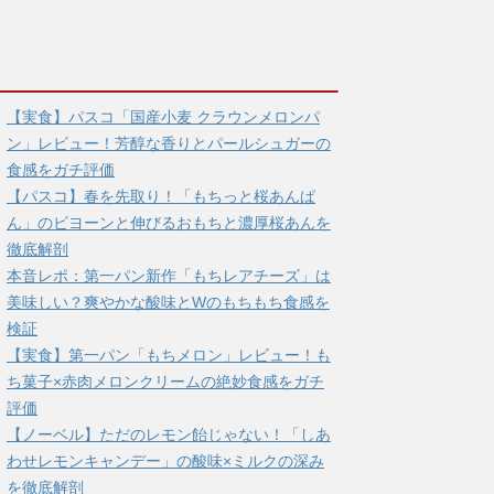
【実食】パスコ「国産小麦 クラウンメロンパ
ン」レビュー！芳醇な香りとパールシュガーの
食感をガチ評価
【パスコ】春を先取り！「もちっと桜あんぱ
ん」のビヨーンと伸びるおもちと濃厚桜あんを
徹底解剖
本音レポ：第一パン新作「もちレアチーズ」は
美味しい？爽やかな酸味とWのもちもち食感を
検証
【実食】第一パン「もちメロン」レビュー！も
ち菓子×赤肉メロンクリームの絶妙食感をガチ
評価
【ノーベル】ただのレモン飴じゃない！「しあ
わせレモンキャンデー」の酸味×ミルクの深み
を徹底解剖