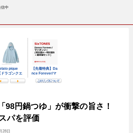
発信中
「98円鍋つゆ」が衝撃の旨さ！
スパを評価
月28日