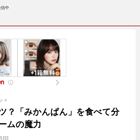
発信中
ン
>
ツ？「みかんぱん」を食べて分
ームの魔力
5月2日