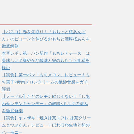
【パスコ】春を先取り！「もちっと桜あんぱ
ん」のビヨーンと伸びるおもちと濃厚桜あんを
徹底解剖
本音レポ：第一パン新作「もちレアチーズ」は
美味しい？爽やかな酸味とWのもちもち食感を
検証
【実食】第一パン「もちメロン」レビュー！も
ち菓子×赤肉メロンクリームの絶妙食感をガチ
評価
【ノーベル】ただのレモン飴じゃない！「しあ
わせレモンキャンデー」の酸味×ミルクの深み
を徹底解剖
【実食】ヤマザキ「焼き抹茶スフレ 抹茶クリー
ム＆つぶあん」レビュー！ほわほわ生地と和の
ハーモニー