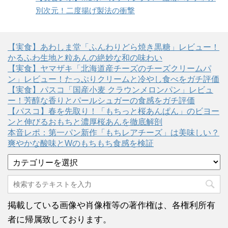
別次元！二度揚げ製法の衝撃
【実食】あわしま堂「ふんわりどら焼き黒糖」レビュー！
かるふわ生地と粒あんの絶妙な和の味わい
【実食】ヤマザキ「北海道産チーズのチーズクリームパ
ン」レビュー！たっぷりクリームと冷やし食べをガチ評価
【実食】パスコ「国産小麦 クラウンメロンパン」レビュ
ー！芳醇な香りとパールシュガーの食感をガチ評価
【パスコ】春を先取り！「もちっと桜あんぱん」のビヨー
ンと伸びるおもちと濃厚桜あんを徹底解剖
本音レポ：第一パン新作「もちレアチーズ」は美味しい？
爽やかな酸味とWのもちもち食感を検証
カ
テ
ゴ
リ
ー
掲載している画像や肖像権等の著作権は、各権利所有
者に帰属致しております。