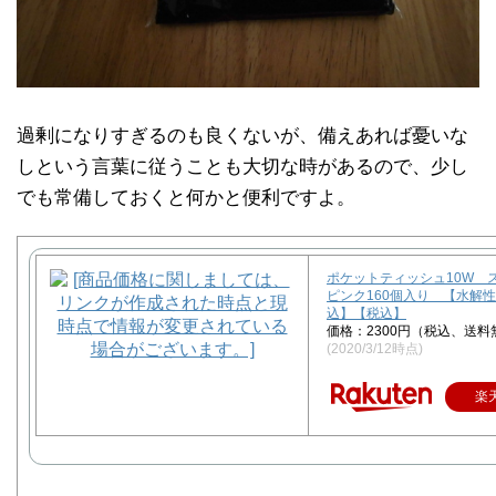
過剰になりすぎるのも良くないが、備えあれば憂いな
しという言葉に従うことも大切な時があるので、少し
でも常備しておくと何かと便利ですよ。
ポケットティッシュ10W 
ピンク160個入り 【水解
込】【税込】
価格：2300円（税込、送料
(2020/3/12時点)
楽