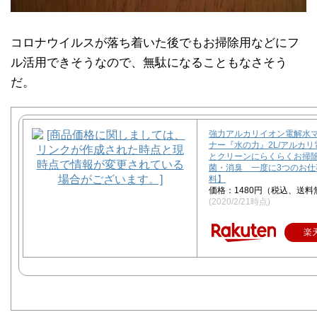
コロナウイルスが落ち着いた後でもお掃除用などにフ
ル活用できそうなので、無駄になることもなさそう
だ。
強力アルカリイオン電解水
ナー『水の力』2L/アルカ
とクリーンにらくらくお掃除
菌・消臭 一度に3つのお仕
料】
価格：1480円（税込、送料
(2020/2/21時点)
楽