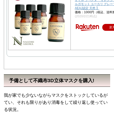
オイル ラベンダー オレンジ
ルガモット ユーカリ グレ
AEAJ認定 天然 】
価格：1000円（税込、送料
(2020/2/21時点)
楽
予備として不織布3D立体マスクを購入!
我が家でも少ないながらマスクをストックしているが
てい、それも限りがあり消毒をして繰り返し使ってい
る状況。