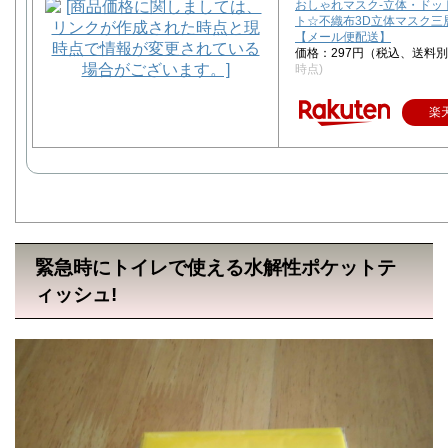
おしゃれマスク-立体・ドッ
ト☆不織布3D立体マスク三
【メール便配送】
価格：297円（税込、送料別
時点)
楽
緊急時にトイレで使える水解性ポケットテ
ィッシュ!