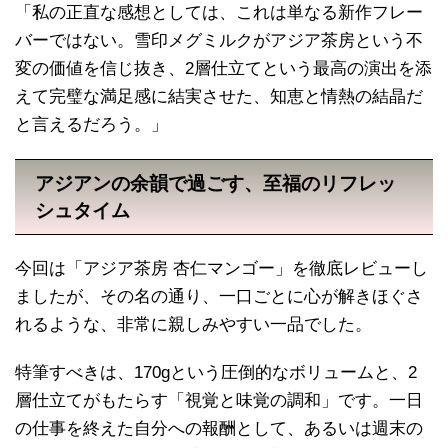
「私の正直な感想としては、これは単なる新作フレー
バーではない。雪印メグミルクがアジア茶房という不
変の価値を信じ抜き、2層仕立てという最高の演出を添
えて完璧な満足感に結実させた、知恵と情熱の結晶だ
と言えるだろう。」
アジアンの余韻で過ごす、至福のリフレッ
シュタイム
今回は「アジア茶房 杏仁マンゴー」を徹底レビューし
ましたが、その名の通り、一口ごとに心が解きほぐさ
れるような、非常に親しみやすい一品でした。
特筆すべきは、170gという圧倒的なボリュームと、2
層仕立てがもたらす「視覚と味覚の調和」です。一日
の仕事を終えた自分への報酬として、あるいは週末の