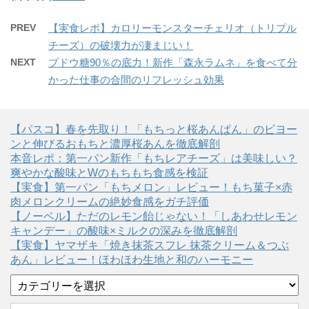
PREV
【実食レポ】カロリーモンスターチェリオ（トリプル
チーズ）の破壊力が凄まじい！
NEXT
ブドウ糖90％の底力！新作「森永ラムネ」を食べて分
かった仕事の合間のリフレッシュ効果
【パスコ】春を先取り！「もちっと桜あんぱん」のビヨー
ンと伸びるおもちと濃厚桜あんを徹底解剖
本音レポ：第一パン新作「もちレアチーズ」は美味しい？
爽やかな酸味とWのもちもち食感を検証
【実食】第一パン「もちメロン」レビュー！もち菓子×赤
肉メロンクリームの絶妙食感をガチ評価
【ノーベル】ただのレモン飴じゃない！「しあわせレモン
キャンデー」の酸味×ミルクの深みを徹底解剖
【実食】ヤマザキ「焼き抹茶スフレ 抹茶クリーム＆つぶ
あん」レビュー！ほわほわ生地と和のハーモニー
カ
テ