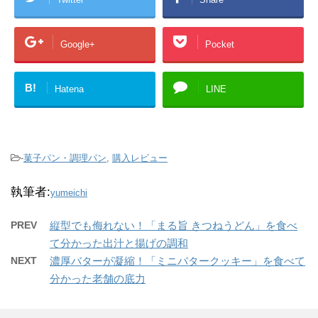
Google+
Pocket
B!
Hatena
LINE
-
菓子パン・調理パン
,
購入レビュー
執筆者:
yumeichi
PREV
縦型でも侮れない！「まる旨 きつねうどん」を食べ
て分かった出汁と揚げの調和
NEXT
濃厚バターが凝縮！「ミニバタークッキー」を食べて
分かった老舗の底力