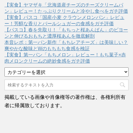
【実食】ヤマザキ「北海道産チーズのチーズクリームパ
ン」レビュー！たっぷりクリームと冷やし食べをガチ評価
【実食】パスコ「国産小麦 クラウンメロンパン」レビュ
ー！芳醇な香りとパールシュガーの食感をガチ評価
【パスコ】春を先取り！「もちっと桜あんぱん」のビヨー
ンと伸びるおもちと濃厚桜あんを徹底解剖
本音レポ：第一パン新作「もちレアチーズ」は美味しい？
爽やかな酸味とWのもちもち食感を検証
【実食】第一パン「もちメロン」レビュー！もち菓子×赤
肉メロンクリームの絶妙食感をガチ評価
カ
テ
ゴ
リ
ー
掲載している画像や肖像権等の著作権は、各権利所有
者に帰属致しております。