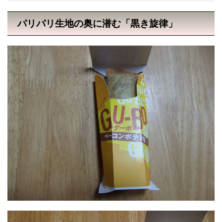
パリパリ生地の奥に潜む「黒き旋律」