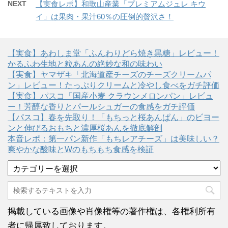
NEXT
【実食レポ】和歌山産業「プレミアムジュレ キウ
イ」は果肉・果汁60％の圧倒的贅沢さ！
【実食】あわしま堂「ふんわりどら焼き黒糖」レビュー！
かるふわ生地と粒あんの絶妙な和の味わい
【実食】ヤマザキ「北海道産チーズのチーズクリームパ
ン」レビュー！たっぷりクリームと冷やし食べをガチ評価
【実食】パスコ「国産小麦 クラウンメロンパン」レビュ
ー！芳醇な香りとパールシュガーの食感をガチ評価
【パスコ】春を先取り！「もちっと桜あんぱん」のビヨー
ンと伸びるおもちと濃厚桜あんを徹底解剖
本音レポ：第一パン新作「もちレアチーズ」は美味しい？
爽やかな酸味とWのもちもち食感を検証
カ
テ
ゴ
リ
ー
掲載している画像や肖像権等の著作権は、各権利所有
者に帰属致しております。