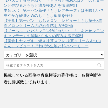
【パスコ】春を先取り！「もちっと桜あんぱん」のビヨー
ンと伸びるおもちと濃厚桜あんを徹底解剖
本音レポ：第一パン新作「もちレアチーズ」は美味しい？
爽やかな酸味とWのもちもち食感を検証
【実食】第一パン「もちメロン」レビュー！もち菓子×赤
肉メロンクリームの絶妙食感をガチ評価
【ノーベル】ただのレモン飴じゃない！「しあわせレモン
キャンデー」の酸味×ミルクの深みを徹底解剖
【実食】ヤマザキ「焼き抹茶スフレ 抹茶クリーム＆つぶ
あん」レビュー！ほわほわ生地と和のハーモニー
カ
テ
ゴ
リ
ー
掲載している画像や肖像権等の著作権は、各権利所有
者に帰属致しております。