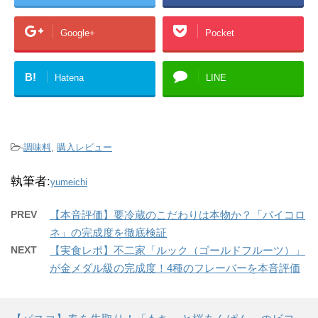
Google+
Pocket
B!
Hatena
LINE
-
調味料
,
購入レビュー
執筆者:
yumeichi
PREV
【本音評価】要冷蔵のこだわりは本物か？「パイコロ
ネ」の完成度を徹底検証
NEXT
【実食レポ】不二家「ルック（ゴールドフルーツ）」
が金メダル級の完成度！4種のフレーバーを本音評価