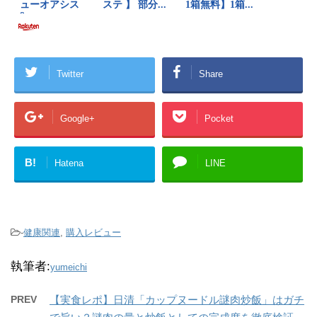
Twitter
Share
Google+
Pocket
B!
Hatena
LINE
-
健康関連
,
購入レビュー
執筆者:
yumeichi
PREV
【実食レポ】日清「カップヌードル謎肉炒飯」はガチ