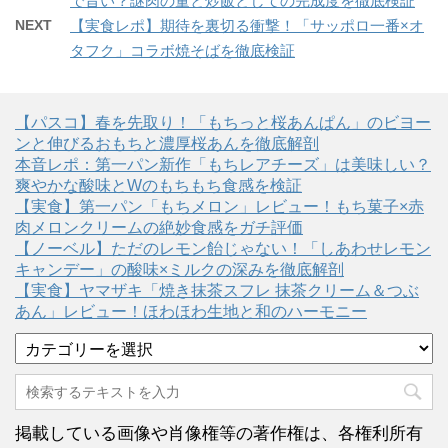
で旨い？謎肉の量と炒飯としての完成度を徹底検証
NEXT
【実食レポ】期待を裏切る衝撃！「サッポロ一番×オ
タフク」コラボ焼そばを徹底検証
【パスコ】春を先取り！「もちっと桜あんぱん」のビヨー
ンと伸びるおもちと濃厚桜あんを徹底解剖
本音レポ：第一パン新作「もちレアチーズ」は美味しい？
爽やかな酸味とWのもちもち食感を検証
【実食】第一パン「もちメロン」レビュー！もち菓子×赤
肉メロンクリームの絶妙食感をガチ評価
【ノーベル】ただのレモン飴じゃない！「しあわせレモン
キャンデー」の酸味×ミルクの深みを徹底解剖
【実食】ヤマザキ「焼き抹茶スフレ 抹茶クリーム＆つぶ
あん」レビュー！ほわほわ生地と和のハーモニー
カ
テ
ゴ
リ
ー
掲載している画像や肖像権等の著作権は、各権利所有