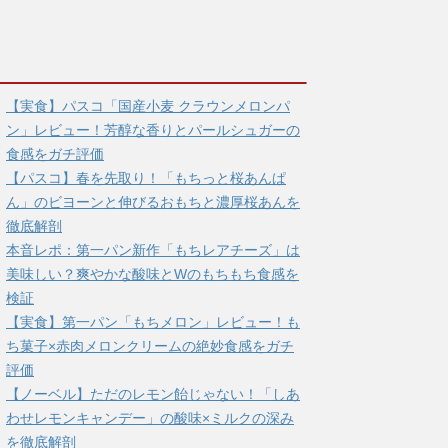
【実食】パスコ「国産小麦 クラウンメロンパ
ン」レビュー！芳醇な香りとパールシュガーの
食感をガチ評価
【パスコ】春を先取り！「もちっと桜あんぱ
ん」のビヨーンと伸びるおもちと濃厚桜あんを
徹底解剖
本音レポ：第一パン新作「もちレアチーズ」は
美味しい？爽やかな酸味とWのもちもち食感を
検証
【実食】第一パン「もちメロン」レビュー！も
ち菓子×赤肉メロンクリームの絶妙食感をガチ
評価
【ノーベル】ただのレモン飴じゃない！「しあ
わせレモンキャンデー」の酸味×ミルクの深み
を徹底解剖