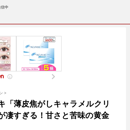
発信中
ン
>
キ「薄皮焦がしキャラメルクリ
が凄すぎる！甘さと苦味の黄金