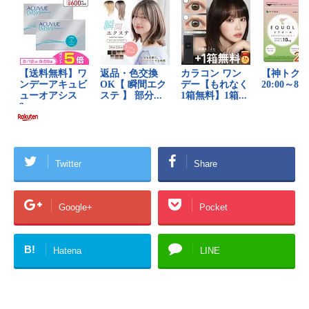
Twitter
Share
Google+
Pocket
B!
Hatena
LINE