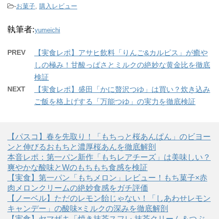
-
お菓子
,
購入レビュー
執筆者:
yumeichi
PREV
【実食レポ】アサヒ飲料「りんご&カルピス」が癒や
しの極み！甘酸っぱさとミルクの絶妙な黄金比を徹底
検証
NEXT
【実食レポ】盛田「かに贅沢つゆ」は買い？炊き込み
ご飯を格上げする「万能つゆ」の実力を徹底検証
【パスコ】春を先取り！「もちっと桜あんぱん」のビヨー
ンと伸びるおもちと濃厚桜あんを徹底解剖
本音レポ：第一パン新作「もちレアチーズ」は美味しい？
爽やかな酸味とWのもちもち食感を検証
【実食】第一パン「もちメロン」レビュー！もち菓子×赤
肉メロンクリームの絶妙食感をガチ評価
【ノーベル】ただのレモン飴じゃない！「しあわせレモン
キャンデー」の酸味×ミルクの深みを徹底解剖
【実食】ヤマザキ「焼き抹茶スフレ 抹茶クリーム＆つぶ