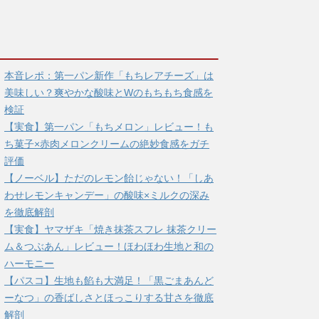
本音レポ：第一パン新作「もちレアチーズ」は
美味しい？爽やかな酸味とWのもちもち食感を
検証
【実食】第一パン「もちメロン」レビュー！も
ち菓子×赤肉メロンクリームの絶妙食感をガチ
評価
【ノーベル】ただのレモン飴じゃない！「しあ
わせレモンキャンデー」の酸味×ミルクの深み
を徹底解剖
【実食】ヤマザキ「焼き抹茶スフレ 抹茶クリー
ム＆つぶあん」レビュー！ほわほわ生地と和の
ハーモニー
【パスコ】生地も餡も大満足！「黒ごまあんど
ーなつ」の香ばしさとほっこりする甘さを徹底
解剖