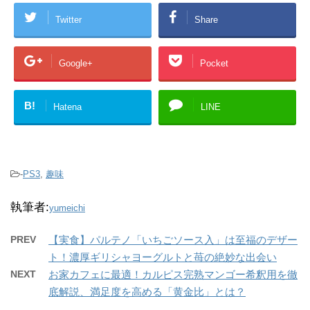
Twitter
Share
Google+
Pocket
B!
Hatena
LINE
-
PS3
,
趣味
執筆者:
yumeichi
PREV
【実食】パルテノ「いちごソース入」は至福のデザー
ト！濃厚ギリシャヨーグルトと苺の絶妙な出会い
NEXT
お家カフェに最適！カルピス完熟マンゴー希釈用を徹
底解説、満足度を高める「黄金比」とは？