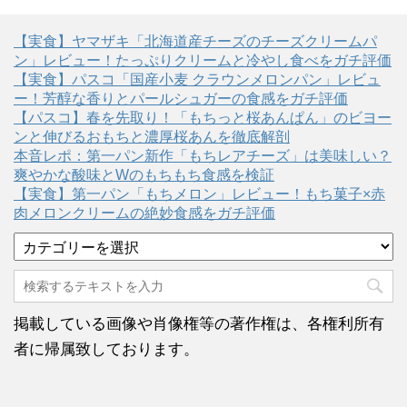
【実食】ヤマザキ「北海道産チーズのチーズクリームパ
ン」レビュー！たっぷりクリームと冷やし食べをガチ評価
【実食】パスコ「国産小麦 クラウンメロンパン」レビュ
ー！芳醇な香りとパールシュガーの食感をガチ評価
【パスコ】春を先取り！「もちっと桜あんぱん」のビヨー
ンと伸びるおもちと濃厚桜あんを徹底解剖
本音レポ：第一パン新作「もちレアチーズ」は美味しい？
爽やかな酸味とWのもちもち食感を検証
【実食】第一パン「もちメロン」レビュー！もち菓子×赤
肉メロンクリームの絶妙食感をガチ評価
カ
テ
ゴ
リ
ー
掲載している画像や肖像権等の著作権は、各権利所有
者に帰属致しております。