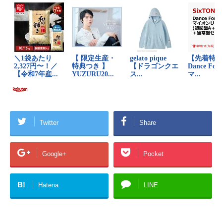
Twitter
Share
Google+
Pocket
B!
Hatena
LINE