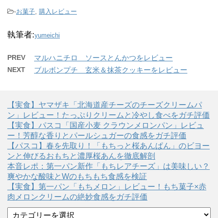
-
お菓子
,
購入レビュー
執筆者:
yumeichi
PREV
マルハニチロ ソースとんかつをレビュー
NEXT
ブルボンプチ 玄米＆抹茶クッキーをレビュー
【実食】ヤマザキ「北海道産チーズのチーズクリームパ
ン」レビュー！たっぷりクリームと冷やし食べをガチ評価
【実食】パスコ「国産小麦 クラウンメロンパン」レビュ
ー！芳醇な香りとパールシュガーの食感をガチ評価
【パスコ】春を先取り！「もちっと桜あんぱん」のビヨー
ンと伸びるおもちと濃厚桜あんを徹底解剖
本音レポ：第一パン新作「もちレアチーズ」は美味しい？
爽やかな酸味とWのもちもち食感を検証
【実食】第一パン「もちメロン」レビュー！もち菓子×赤
肉メロンクリームの絶妙食感をガチ評価
カ