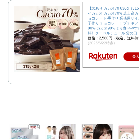
【訳あり カカオ70 630g（31
イカカオ カカオ70%以上 高カカ
ョコレート 手作り 業務用サイズ
子作り チョコレート プチギフ
80% カカオ90%より食べや
料》クーベルチュール 父の日
価格：2,580円（税込、送料無
(2025/6/22時点)
楽