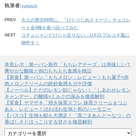
執筆者:
yumeichi
PREV
大人の贅沢時間に。『ひとりじめスイーツ』チョコレ
ート全4種を食べ比べてみた
NEXT
コチュジャンだけじゃ足りない…U.F.O.プルコギ風に
物申す！
本音レポ：第一パン新作「もちレアチーズ」は美味しい？
爽やかな酸味とWのもちもち食感を検証
【実食】第一パン「もちメロン」レビュー！もち菓子×赤
肉メロンクリームの絶妙食感をガチ評価
【ノーベル】ただのレモン飴じゃない！「しあわせレモン
キャンデー」の酸味×ミルクの深みを徹底解剖
【実食】ヤマザキ「焼き抹茶スフレ 抹茶クリーム＆つぶ
あん」レビュー！ほわほわ生地と和のハーモニー
【パスコ】生地も餡も大満足！「黒ごまあんどーなつ」の
香ばしさとほっこりする甘さを徹底解剖
カ