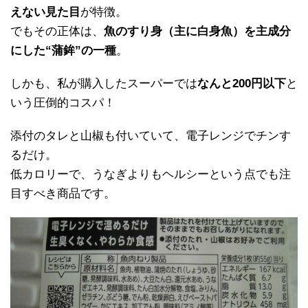
えない見た目
が特徴。
でもその正体は、
魚のすり身（主に白身魚）を主成分
にした“蒲鉾”の一種
。
しかも、私が購入したスーパーでは
なんと200円以下
と
いう圧倒的コスパ！
添付のタレと山椒も付いていて、電子レンジでチンす
るだけ。
低カロリーで、うなぎよりもヘルシーという点でも注
目すべき商品です。