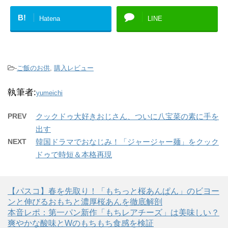
B!
Hatena
LINE
-
ご飯のお供
,
購入レビュー
執筆者:
yumeichi
PREV
クックドゥ大好きおじさん、ついに八宝菜の素に手を
出す
NEXT
韓国ドラマでおなじみ！「ジャージャー麺」をクック
ドゥで時短＆本格再現
【パスコ】春を先取り！「もちっと桜あんぱん」のビヨー
ンと伸びるおもちと濃厚桜あんを徹底解剖
本音レポ：第一パン新作「もちレアチーズ」は美味しい？
爽やかな酸味とWのもちもち食感を検証