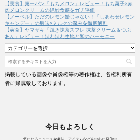
【実食】第一パン「もちメロン」レビュー！もち菓子×赤
肉メロンクリームの絶妙食感をガチ評価
【ノーベル】ただのレモン飴じゃない！「しあわせレモン
キャンデー」の酸味×ミルクの深みを徹底解剖
【実食】ヤマザキ「焼き抹茶スフレ 抹茶クリーム＆つぶ
あん」レビュー！ほわほわ生地と和のハーモニー
カ
テ
ゴ
リ
ー
掲載している画像や肖像権等の著作権は、各権利所有
者に帰属致しております。
今日もよろしく
気になるニュースや趣味、アイテムなどを中心に発信中