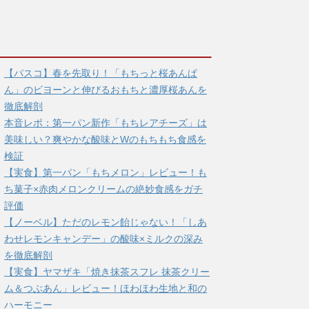
【パスコ】春を先取り！「もちっと桜あんぱ
ん」のビヨーンと伸びるおもちと濃厚桜あんを
徹底解剖
本音レポ：第一パン新作「もちレアチーズ」は
美味しい？爽やかな酸味とWのもちもち食感を
検証
【実食】第一パン「もちメロン」レビュー！も
ち菓子×赤肉メロンクリームの絶妙食感をガチ
評価
【ノーベル】ただのレモン飴じゃない！「しあ
わせレモンキャンデー」の酸味×ミルクの深み
を徹底解剖
【実食】ヤマザキ「焼き抹茶スフレ 抹茶クリー
ム＆つぶあん」レビュー！ほわほわ生地と和の
ハーモニー