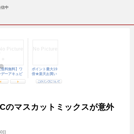
発信中
BCのマスカットミックスが意外
30日