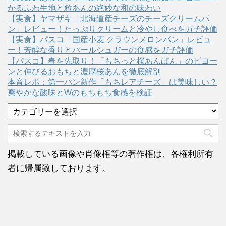
かるふわ生地と粒あんの絶妙な和の味わい
【実食】ヤマザキ「北海道産チーズのチーズクリームパ
ン」レビュー！たっぷりクリームと冷やし食べをガチ評価
【実食】パスコ「国産小麦 クラウンメロンパン」レビュ
ー！芳醇な香りとパールシュガーの食感をガチ評価
【パスコ】春を先取り！「もちっと桜あんぱん」のビヨー
ンと伸びるおもちと濃厚桜あんを徹底解剖
本音レポ：第一パン新作「もちレアチーズ」は美味しい？
爽やかな酸味とWのもちもち食感を検証
カ
テ
ゴ
リ
ー
掲載している画像や肖像権等の著作権は、各権利所有
者に帰属致しております。