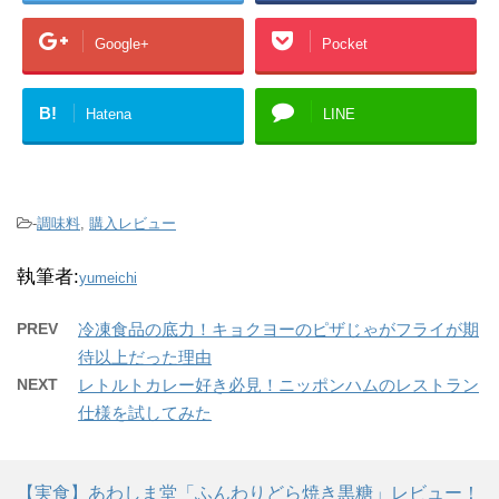
Google+
Pocket
B!
Hatena
LINE
-
調味料
,
購入レビュー
執筆者:
yumeichi
PREV
冷凍食品の底力！キョクヨーのピザじゃがフライが期
待以上だった理由
NEXT
レトルトカレー好き必見！ニッポンハムのレストラン
仕様を試してみた
【実食】あわしま堂「ふんわりどら焼き黒糖」レビュー！