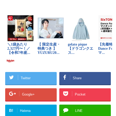
Twitter
Share
Google+
Pocket
B!
Hatena
LINE