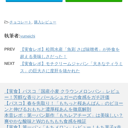
-
チョコレート
,
購入レビュー
執筆者:
yumeichi
PREV
【実食レポ】松岡水産「魚彩 さば味噌煮」が外食を
超える美味しさだった！
NEXT
【実食レポ】モチクリームジャパン「大きなティラミ
ス」の巨大さに度肝を抜かれた
【実食】パスコ「国産小麦 クラウンメロンパン」レビュ
ー！芳醇な香りとパールシュガーの食感をガチ評価
【パスコ】春を先取り！「もちっと桜あんぱん」のビヨー
ンと伸びるおもちと濃厚桜あんを徹底解剖
本音レポ：第一パン新作「もちレアチーズ」は美味しい？
爽やかな酸味とWのもちもち食感を検証
【実食】第一パン「もちメロン」レビュー！もち菓子×赤