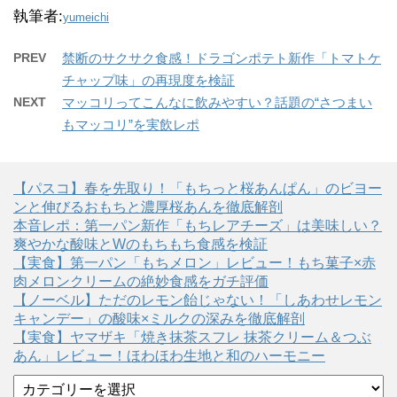
執筆者:
yumeichi
PREV
禁断のサクサク食感！ドラゴンポテト新作「トマトケ
チャップ味」の再現度を検証
NEXT
マッコリってこんなに飲みやすい？話題の“さつまい
もマッコリ”を実飲レポ
【パスコ】春を先取り！「もちっと桜あんぱん」のビヨー
ンと伸びるおもちと濃厚桜あんを徹底解剖
本音レポ：第一パン新作「もちレアチーズ」は美味しい？
爽やかな酸味とWのもちもち食感を検証
【実食】第一パン「もちメロン」レビュー！もち菓子×赤
肉メロンクリームの絶妙食感をガチ評価
【ノーベル】ただのレモン飴じゃない！「しあわせレモン
キャンデー」の酸味×ミルクの深みを徹底解剖
【実食】ヤマザキ「焼き抹茶スフレ 抹茶クリーム＆つぶ
あん」レビュー！ほわほわ生地と和のハーモニー
カ