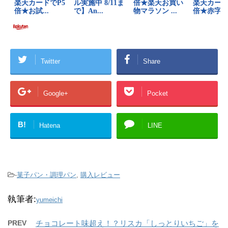
Twitter
Share
Google+
Pocket
B!
Hatena
LINE
-
菓子パン・調理パン
,
購入レビュー
執筆者:
yumeichi
PREV
チョコレート味超え！？リスカ「しっとりいちご」を