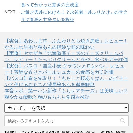
食べて分かった驚きの完成度
NEXT
ご飯が天丼に化ける！？永谷園「丼ふりかけ」のサク
サク食感と甘辛タレを検証
【実食】あわしま堂「ふんわりどら焼き黒糖」レビュー！
かるふわ生地と粒あんの絶妙な和の味わい
【実食】ヤマザキ「北海道産チーズのチーズクリームパ
ン」レビュー！たっぷりクリームと冷やし食べをガチ評価
【実食】パスコ「国産小麦 クラウンメロンパン」レビュ
ー！芳醇な香りとパールシュガーの食感をガチ評価
【パスコ】春を先取り！「もちっと桜あんぱん」のビヨー
ンと伸びるおもちと濃厚桜あんを徹底解剖
本音レポ：第一パン新作「もちレアチーズ」は美味しい？
爽やかな酸味とWのもちもち食感を検証
カ
テ
ゴ
リ
ー