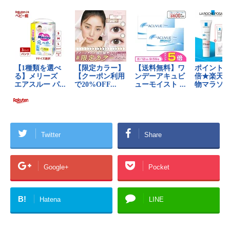
Twitter
Share
Google+
Pocket
B!
Hatena
LINE