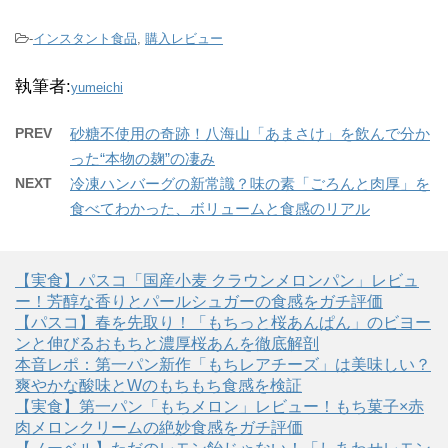
-
インスタント食品
,
購入レビュー
執筆者:
yumeichi
PREV
砂糖不使用の奇跡！八海山「あまさけ」を飲んで分か
った“本物の麹”の凄み
NEXT
冷凍ハンバーグの新常識？味の素「ごろんと肉厚」を
食べてわかった、ボリュームと食感のリアル
【実食】パスコ「国産小麦 クラウンメロンパン」レビュ
ー！芳醇な香りとパールシュガーの食感をガチ評価
【パスコ】春を先取り！「もちっと桜あんぱん」のビヨー
ンと伸びるおもちと濃厚桜あんを徹底解剖
本音レポ：第一パン新作「もちレアチーズ」は美味しい？
爽やかな酸味とWのもちもち食感を検証
【実食】第一パン「もちメロン」レビュー！もち菓子×赤
肉メロンクリームの絶妙食感をガチ評価