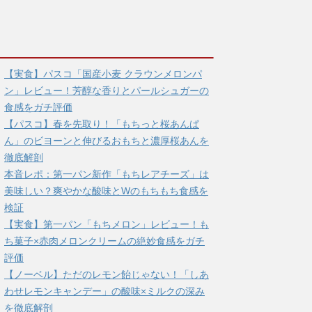
【実食】パスコ「国産小麦 クラウンメロンパ
ン」レビュー！芳醇な香りとパールシュガーの
食感をガチ評価
【パスコ】春を先取り！「もちっと桜あんぱ
ん」のビヨーンと伸びるおもちと濃厚桜あんを
徹底解剖
本音レポ：第一パン新作「もちレアチーズ」は
美味しい？爽やかな酸味とWのもちもち食感を
検証
【実食】第一パン「もちメロン」レビュー！も
ち菓子×赤肉メロンクリームの絶妙食感をガチ
評価
【ノーベル】ただのレモン飴じゃない！「しあ
わせレモンキャンデー」の酸味×ミルクの深み
を徹底解剖