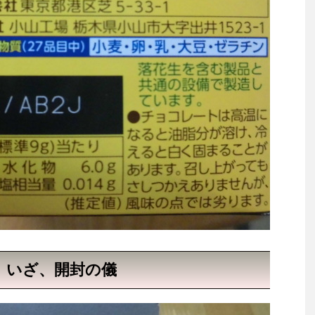
」いざ、開封の儀