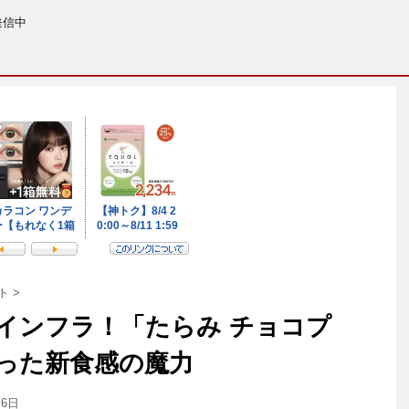
発信中
ト
>
インフラ！「たらみ チョコプ
った新食感の魔力
月6日