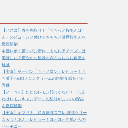
【パスコ】春を先取り！「もちっと桜あんぱ
ん」のビヨーンと伸びるおもちと濃厚桜あんを
徹底解剖
本音レポ：第一パン新作「もちレアチーズ」は
美味しい？爽やかな酸味とWのもちもち食感を
検証
【実食】第一パン「もちメロン」レビュー！も
ち菓子×赤肉メロンクリームの絶妙食感をガチ
評価
【ノーベル】ただのレモン飴じゃない！「しあ
わせレモンキャンデー」の酸味×ミルクの深み
を徹底解剖
【実食】ヤマザキ「焼き抹茶スフレ 抹茶クリー
ム＆つぶあん」レビュー！ほわほわ生地と和の
ハーモニー