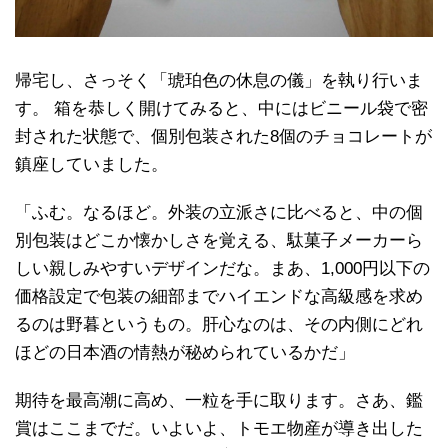
帰宅し、さっそく「琥珀色の休息の儀」を執り行いま
す。 箱を恭しく開けてみると、中にはビニール袋で密
封された状態で、個別包装された8個のチョコレートが
鎮座していました。
「ふむ。なるほど。外装の立派さに比べると、中の個
別包装はどこか懐かしさを覚える、駄菓子メーカーら
しい親しみやすいデザインだな。まあ、1,000円以下の
価格設定で包装の細部までハイエンドな高級感を求め
るのは野暮というもの。肝心なのは、その内側にどれ
ほどの日本酒の情熱が秘められているかだ」
期待を最高潮に高め、一粒を手に取ります。さあ、鑑
賞はここまでだ。いよいよ、トモエ物産が導き出した