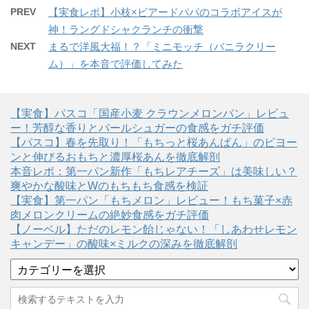
PREV
【実食レポ】小枝×ビアードパパのコラボアイスが
神！ラングドシャクランチの衝撃
NEXT
まるで洋風大福！？「ミニモッチ（バニラクリー
ム）」を本音で評価してみた
【実食】パスコ「国産小麦 クラウンメロンパン」レビュ
ー！芳醇な香りとパールシュガーの食感をガチ評価
【パスコ】春を先取り！「もちっと桜あんぱん」のビヨー
ンと伸びるおもちと濃厚桜あんを徹底解剖
本音レポ：第一パン新作「もちレアチーズ」は美味しい？
爽やかな酸味とWのもちもち食感を検証
【実食】第一パン「もちメロン」レビュー！もち菓子×赤
肉メロンクリームの絶妙食感をガチ評価
【ノーベル】ただのレモン飴じゃない！「しあわせレモン
キャンデー」の酸味×ミルクの深みを徹底解剖
カ
テ
ゴ
リ