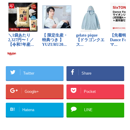
Twitter
Share
Google+
Pocket
B!
Hatena
LINE