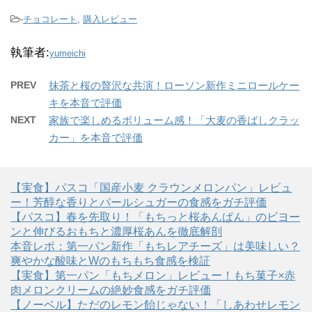
-
チョコレート
,
購入レビュー
執筆者:
yumeichi
PREV
抹茶と桜の贅沢な共演！ローソン新作ミニロールケー
キを本音で評価
NEXT
家族で楽しめるボリューム感！「大麦の香ばしクラッ
カー」を本音で評価
【実食】パスコ「国産小麦 クラウンメロンパン」レビュ
ー！芳醇な香りとパールシュガーの食感をガチ評価
【パスコ】春を先取り！「もちっと桜あんぱん」のビヨー
ンと伸びるおもちと濃厚桜あんを徹底解剖
本音レポ：第一パン新作「もちレアチーズ」は美味しい？
爽やかな酸味とWのもちもち食感を検証
【実食】第一パン「もちメロン」レビュー！もち菓子×赤
肉メロンクリームの絶妙食感をガチ評価
【ノーベル】ただのレモン飴じゃない！「しあわせレモン