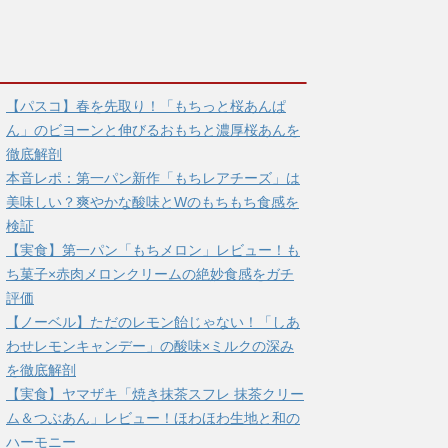
【パスコ】春を先取り！「もちっと桜あんぱ
ん」のビヨーンと伸びるおもちと濃厚桜あんを
徹底解剖
本音レポ：第一パン新作「もちレアチーズ」は
美味しい？爽やかな酸味とWのもちもち食感を
検証
【実食】第一パン「もちメロン」レビュー！も
ち菓子×赤肉メロンクリームの絶妙食感をガチ
評価
【ノーベル】ただのレモン飴じゃない！「しあ
わせレモンキャンデー」の酸味×ミルクの深み
を徹底解剖
【実食】ヤマザキ「焼き抹茶スフレ 抹茶クリー
ム＆つぶあん」レビュー！ほわほわ生地と和の
ハーモニー